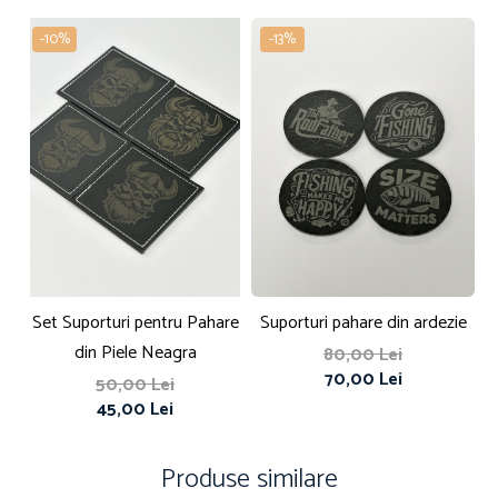
-10%
-13%
Set Suporturi pentru Pahare
Suporturi pahare din ardezie
S
din Piele Neagra
80,00 Lei
70,00 Lei
50,00 Lei
45,00 Lei
Produse similare