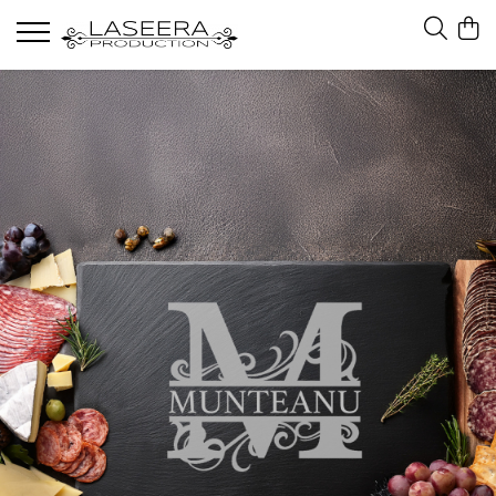
Ocazii
Botez
Nunta
Zi de Nastere