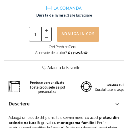
LA COMANDA
Durata de livrare:
3 zile lucratoare
ADAUGA IN COS
Cod Produs:
C20
Ai nevoie de ajutor?
0771298301
Adauga la Favorite
Produse personalizate
Gravura cu las
Toate produsele se pot
Durabilitate si aspe
personaliza
Descriere
Adaugă un plus de stil și unicitate servirii mesei cu acest
platou din
ardezie naturală
, gravat cu
monograma familiei
. Perfect