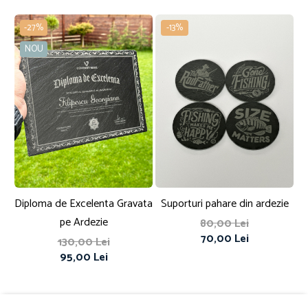
-27%
-13%
NOU
Diploma de Excelenta Gravata
Suporturi pahare din ardezie
S
pe Ardezie
80,00 Lei
70,00 Lei
130,00 Lei
95,00 Lei