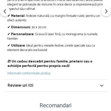
pentru a servi aperitive, brânzeturi, fructe sau deserturi, acest platou
elegant se potrivește de minune în orice decor și impresionează prin
aspectul său rafinat.
✔
Material
: Ardezie naturală, cu margini finisate rustic pentru un
efect autentic
✔
Dimensiuni
: 30 x 20 cm
✔
Personalizare
: Gravură laser fină, cu monograma si numele
familiei
✔
Utilizare
: Ideal pentru mesele festive, cinele speciale sau ca
element decorativ exclusivist
🎁
Un cadou deosebit pentru familie, prieteni sau o
achiziție perfectă pentru propria casă!
Informatii conformitate produs
Review-uri
(0)
Recomandari