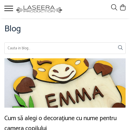
Ocazii
Blog
Botez
Nunta
Zi de Nastere
Cum să alegi o decorațiune cu nume pentru
camera copilului